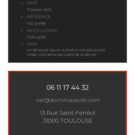
DATE
11 Octobre 2025
RÉFÉRENCE
VIET_014798
INFOS LICENCE
Droits gérés
TARIF
Sur demande. Ajouter la photo à votre panier puis
valider votre demande à partir de ce dernier.
06 11 17 44 32
viet@dominiqueviet.com
13 Rue Saint-Ferréol
31000 TOULOUSE