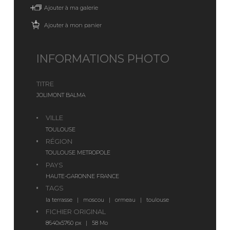
Ajouter à ma galerie
Ajouter à mon panier
INFORMATIONS PHOTO
TITRE
JOLIMONT BALMA
VILLE
TOULOUSE
RÉGION
TOULOUSE METROPOLE
PAYS
HAUTE-GARONNE FRANCE
TAGS
la terrasse | moscou | ormeau | toulouse
FICHIER ORIGINAL
8640x5760 px | 58 Mo