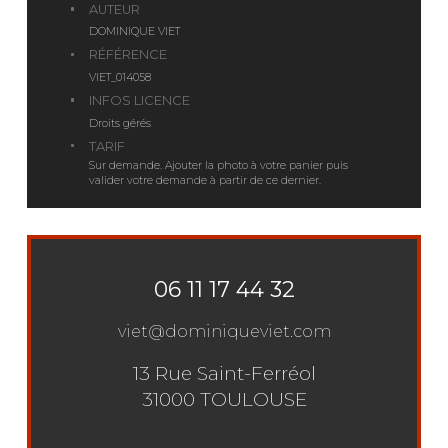
AUTEUR
DOMINIQUE VIET
RÉFÉRENCE
VIET_014058
INFOS LICENCE
Droits gérés
TARIF
Sur demande. Ajouter la photo à votre panier puis
valider votre demande à partir de ce dernier.
06 11 17 44 32
viet@dominiqueviet.com
13 Rue Saint-Ferréol
31000 TOULOUSE