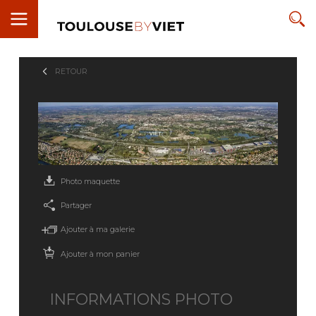
RETOUR
Photo maquette
Partager
Ajouter à ma galerie
Ajouter à mon panier
INFORMATIONS PHOTO