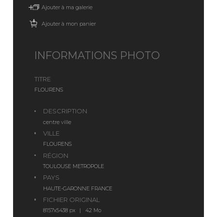
Ajouter à ma galerie
Ajouter à mon panier
INFORMATIONS PHOTO
TITRE
FLOURENS
DESCRIPTION
centre ville
VILLE
FLOURENS
RÉGION
TOULOUSE METROPOLE
PAYS
HAUTE-GARONNE FRANCE
FICHIER ORIGINAL
8157x5438 px | 42 Mo