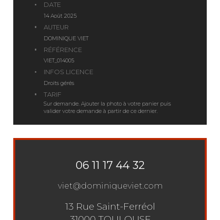
DATE
14 Août 2025
AUTEUR
DOMINIQUE VIET
RÉFÉRENCE
VIET_014005
INFOS LICENCE
Droits gérés
TARIF
Sur demande. Ajouter la photo à votre panier puis
valider votre demande à partir de ce dernier.
06 11 17 44 32
viet@dominiqueviet.com
13 Rue Saint-Ferréol
31000 TOULOUSE