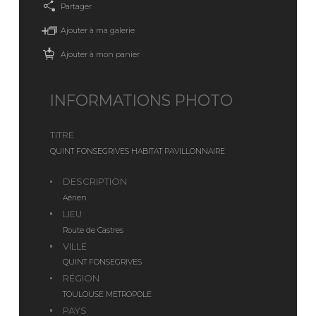
Partager
Ajouter à ma galerie
Ajouter à mon panier
INFORMATIONS PHOTO
TITRE
QUINT FONSEGRIVES HABITAT PAVILLONNAIRE
DESCRIPTION
Aérien
LIEU
Route de Castres
VILLE
QUINT FONSEGRIVES
RÉGION
TOULOUSE METROPOLE
PAYS