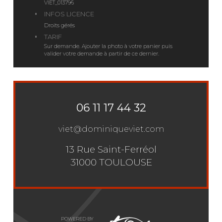
VIET_013796
INFOS LICENCE
Droits gérés
TARIF
Sur demande. Ajouter la photo à votre panier puis
valider votre demande à partir de ce dernier.
06 11 17 44 32
viet@dominiqueviet.com
13 Rue Saint-Ferréol
31000 TOULOUSE
POWERED BY