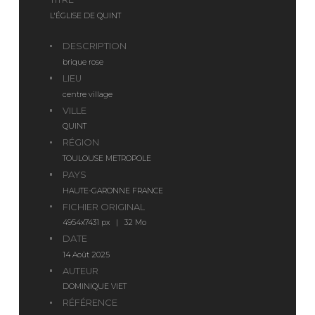
L'ÉGLISE DE QUINT
DESCRIPTION
brique rose
LIEU
centre village
VILLE
QUINT
RÉGION
TOULOUSE METROPOLE
PAYS
HAUTE-GARONNE FRANCE
FICHIER ORIGINAL
4954x7431 px | 32 Mo
DATE
14 Août 2025
AUTEUR
DOMINIQUE VIET
RÉFÉRENCE