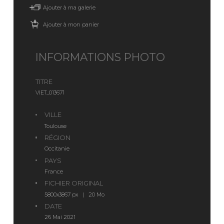
Ajouter à ma galerie
Ajouter à mon panier
INFORMATIONS PHOTO
TITRE
VIET_013671
VILLE
Toulouse
RÉGION
Occitanie
PAYS
France
FICHIER ORIGINAL
5800x3867 px | 20 Mo
DATE
26 Mai 2021