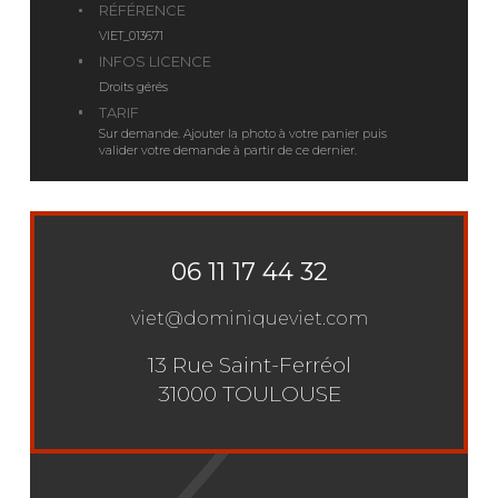
RÉFÉRENCE
VIET_013671
INFOS LICENCE
Droits gérés
TARIF
Sur demande. Ajouter la photo à votre panier puis
valider votre demande à partir de ce dernier.
06 11 17 44 32
viet@dominiqueviet.com
13 Rue Saint-Ferréol
31000 TOULOUSE