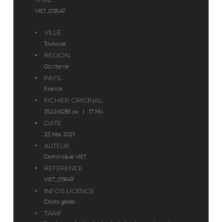
VIET_013647
VILLE
Toulouse
RÉGION
Occitanie
PAYS
France
FICHIER ORIGINAL
3522x5283 px | 17 Mo
DATE
25 Mai 2021
AUTEUR
Dominique VIET
RÉFÉRENCE
VIET_013647
INFOS LICENCE
Droits gérés
TARIF