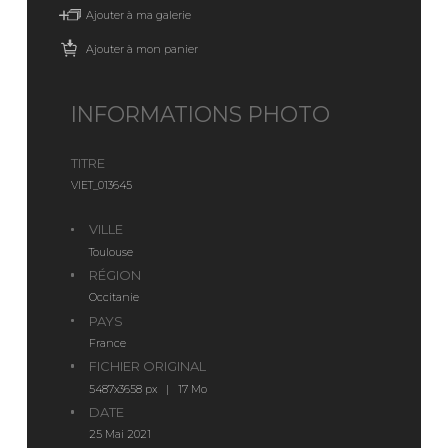
Ajouter à ma galerie
Ajouter à mon panier
INFORMATIONS PHOTO
TITRE
VIET_013645
VILLE
Toulouse
RÉGION
Occitanie
PAYS
France
FICHIER ORIGINAL
5487x3658 px | 17 Mo
DATE
25 Mai 2021