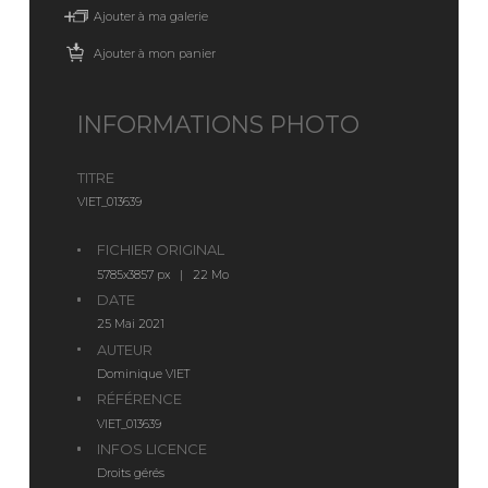
Ajouter à ma galerie
Ajouter à mon panier
INFORMATIONS PHOTO
TITRE
VIET_013639
FICHIER ORIGINAL
5785x3857 px | 22 Mo
DATE
25 Mai 2021
AUTEUR
Dominique VIET
RÉFÉRENCE
VIET_013639
INFOS LICENCE
Droits gérés