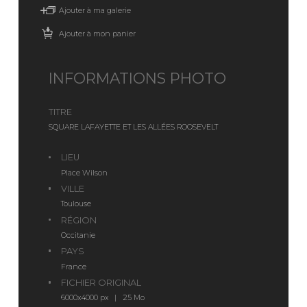
Ajouter à ma galerie
Ajouter à mon panier
INFORMATIONS PHOTO
TITRE
SQUARE LAFAYETTE ET LES ALLÉES ROOSEVELT
LIEU
Place Wilson
VILLE
Toulouse
RÉGION
Occitanie
PAYS
France
FICHIER ORIGINAL
6000x4000 px | 25 Mo