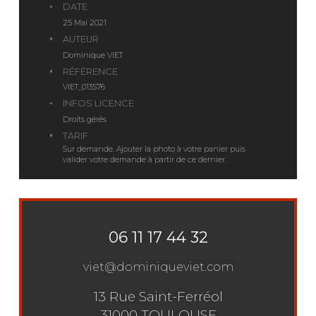
DATE
25 Mai 2021
AUTEUR
Dominique VIET
RÉFÉRENCE
VIET_013576
INFOS LICENCE
Droits gérés
TARIF
Sur demande. Ajouter la photo à votre panier puis
valider votre demande à partir de ce dernier.
06 11 17 44 32
viet@dominiqueviet.com
13 Rue Saint-Ferréol
31000 TOULOUSE