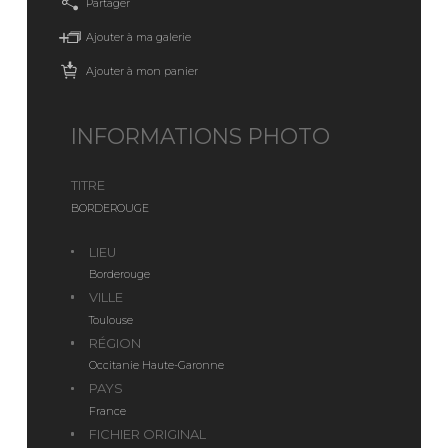
Partager
Ajouter à ma galerie
Ajouter à mon panier
INFORMATIONS PHOTO
TITRE
BORDEROUGE
LIEU
Borderouge
VILLE
Toulouse
RÉGION
Occitanie Haute-Garonne
PAYS
France
FICHIER ORIGINAL