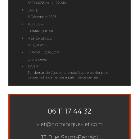
5527x4038 px | 22 Mo
DATE
5 Décembre 2023
AUTEUR
DOMINIQUE VIET
RÉFÉRENCE
VIET_013366
INFOS LICENCE
Droits gérés
TARIF
Sur demande. Ajouter la photo à votre panier puis
valider votre demande à partir de ce dernier.
06 11 17 44 32
viet@dominiqueviet.com
13 Rue Saint-Ferréol