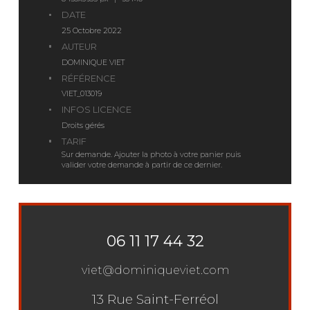
DATE
25 Octobre 2022
AUTEUR
DOMINIQUE VIET
RÉFÉRENCE
VIET_013019
INFOS LICENCE
Droits gérés
TARIF
Sur demande. Ajouter la photo à votre panier puis
valider votre demande à partir de ce dernier.
06 11 17 44 32
viet@dominiqueviet.com
13 Rue Saint-Ferréol