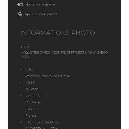
Ajouter à ma galerie
Ajouter à mon panier
INFORMATIONS PHOTO
TITRE
MAQUETTES D'ARCHITECTURE ET PROJETS URBAINS (1960-
2022)
LIEU
Réfectoire, hôpital de la Grave
VILLE
Toulouse
RÉGION
Occitanie
PAYS
France
FICHIER ORIGINAL
8453x5635 px | 33 Mo