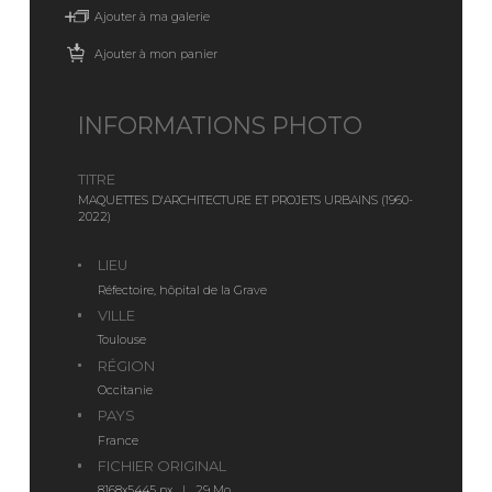
Ajouter à ma galerie
Ajouter à mon panier
INFORMATIONS PHOTO
TITRE
MAQUETTES D'ARCHITECTURE ET PROJETS URBAINS (1960-
2022)
LIEU
Réfectoire, hôpital de la Grave
VILLE
Toulouse
RÉGION
Occitanie
PAYS
France
FICHIER ORIGINAL
8168x5445 px | 29 Mo