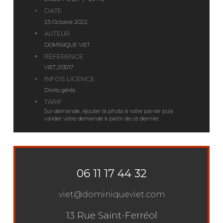
DATE
25 Octobre 2022
AUTEUR
DOMINIQUE VIET
RÉFÉRENCE
VIET_013017
INFOS LICENCE
Droits gérés
TARIF
Sur demande. Ajouter la photo à votre panier puis
valider votre demande à partir de ce dernier.
06 11 17 44 32
viet@dominiqueviet.com
13 Rue Saint-Ferréol