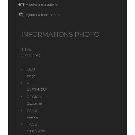
Ajouter à ma galerie
Ajouter à mon panier
INFORMATIONS PHOTO
TITRE
VIET_012963
LIEU
plage
VILLE
LA FRANQUI
RÉGION
Occitanie
PAYS
France
TAGS
char à voile