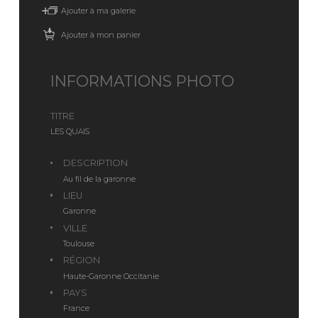
Ajouter à ma galerie
Ajouter à mon panier
INFORMATIONS PHOTO
TITRE
LES QUAIS
DESCRIPTION
Au fil de la garonne
LIEU
Garonne
VILLE
Toulouse
RÉGION
Haute-Garonne Occitanie
PAYS
France